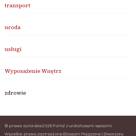
transport
uroda
usługi
Wyposażenie Wnętrz
zdrowie
© prawa autorskie2026
Portal z unikatowymi wpisami
.
Wszelkie prawa zastrzeżone.
Blossom Magazine | Stworzony