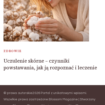
ZDROWIE
Uczulenie skórne – czynniki
powstawania, jak ją rozpoznać i leczenie
© prawa autorskie2026
Portal z unikatowymi wpisami
.
Wszelkie prawa zastrzeżone.
Blossom Magazine | Stworzony