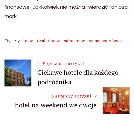
finansowej. Jakkolwiek nie można twierdzić taniości
marki.
bmw
dealer bmw
salon bmw
samochody bwm
Etykiety:
Nawigacja
Poprzedni artykuł
Ciekawe hotele dla każdego
podróżnika
wpisu
Następny artykuł
hotel na weekend we dwoje